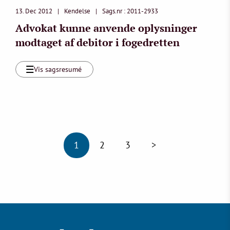
13. Dec 2012
Kendelse
Sags.nr : 2011-2933
Advokat kunne anvende oplysninger
modtaget af debitor i fogedretten
Vis sagsresumé
1
2
3
>